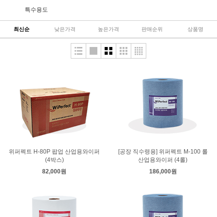
특수용도
최신순
낮은가격
높은가격
판매순위
상품명
위퍼펙트 H-80P 팝업 산업용와이퍼
[공장 직수령용] 위퍼펙트 M-100 롤
(4박스)
산업용와이퍼 (4롤)
82,000원
186,000원