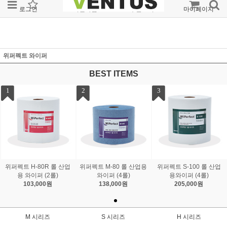
로그인
회원가입
주문조회
마이페이지
위퍼펙트 와이퍼
BEST ITEMS
1
2
3
위퍼펙트 H-80R 롤 산업
위퍼펙트 M-80 롤 산업용
위퍼펙트 S-100 롤 산업
용 와이퍼 (2롤)
와이퍼 (4롤)
용와이퍼 (4롤)
103,000원
138,000원
205,000원
M 시리즈
S 시리즈
H 시리즈