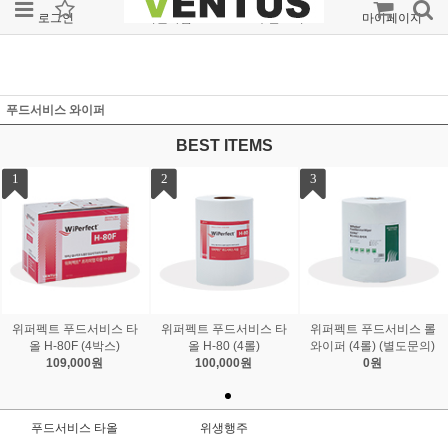
로그인
회원가입
주문조회
마이페이지
푸드서비스 와이퍼
BEST ITEMS
1
2
3
위퍼펙트 푸드서비스 타
위퍼펙트 푸드서비스 타
위퍼펙트 푸드서비스 롤
올 H-80F (4박스)
올 H-80 (4롤)
와이퍼 (4롤) (별도문의)
109,000원
100,000원
0원
푸드서비스 타올
위생행주