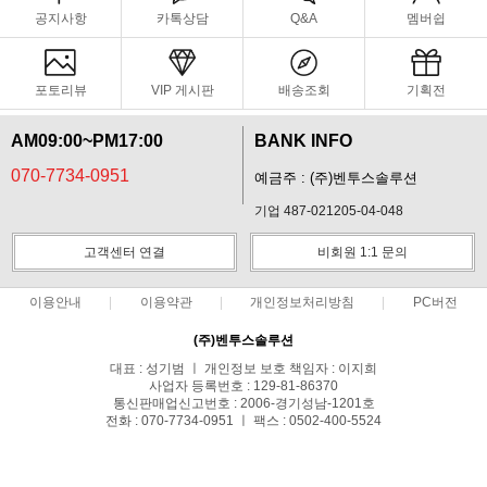
공지사항
카톡상담
Q&A
멤버쉽
포토리뷰
VIP 게시판
배송조회
기획전
AM09:00~PM17:00
BANK INFO
070-7734-0951
예금주 : (주)벤투스솔루션
기업 487-021205-04-048
고객센터 연결
비회원 1:1 문의
이용안내
이용약관
개인정보처리방침
PC버전
(주)벤투스솔루션
대표 : 성기범 ㅣ 개인정보 보호 책임자 : 이지희
사업자 등록번호 : 129-81-86370
통신판매업신고번호 : 2006-경기성남-1201호
전화 : 070-7734-0951 ㅣ 팩스 : 0502-400-5524
주소 : 경기도 성남시 분당구 백현로 97, 수내동 다운타운빌딩 1222호
COPYRIGHT(C)벤투스솔루션 ALL RIGHTS RESERVED.