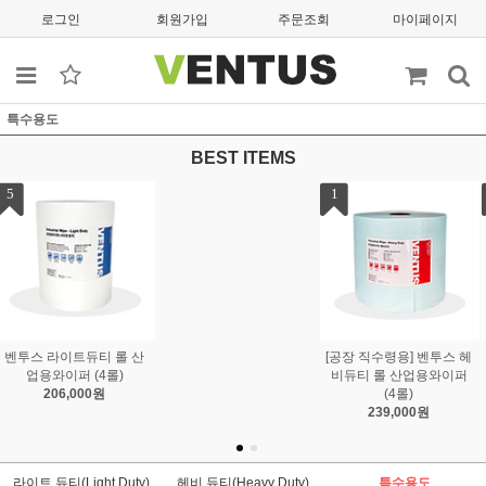
로그인
회원가입
주문조회
마이페이지
특수용도
BEST ITEMS
1
2
3
[공장 직수령용] 벤투스 헤
벤투스 헤비듀티 폴드 박
벤투스 
비듀티 롤 산업용와이퍼
스 산업용와이퍼 (4박스)
산업용와
(4롤)
147,000원
15
239,000원
라이트 듀티(Light Duty)
헤비 듀티(Heavy Duty)
특수용도