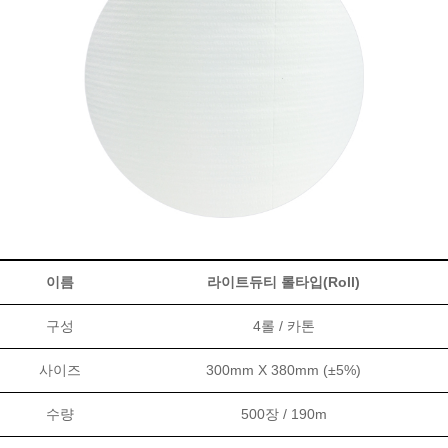
이름
라이트듀티 롤타입(Roll)
구성
4롤 / 카톤
사이즈
300mm X 380mm (±5%)
수량
500장 / 190m