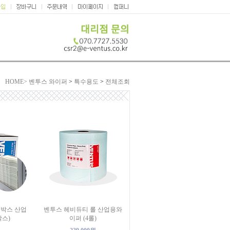
HOME>
벤투스 와이퍼
>
특수용도
>
전체조회
 박스 산업
벤투스 헤비듀티 롤 산업용와
박스)
이퍼 (4롤)