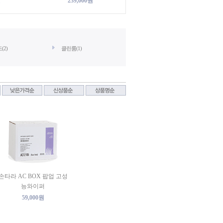
원
239,000원
2)
클린룸(1)
손타라 AC BOX 팝업 고성
능와이퍼
59,000원