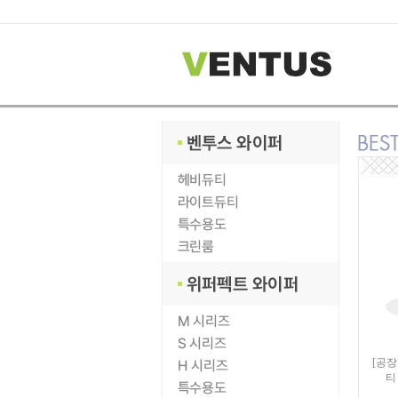
[공장
티