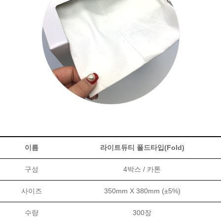
이름
라이트듀티 폴드타입(Fold)
구성
4박스 / 카톤
사이즈
350mm X 380mm (±5%)
수량
300장