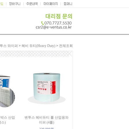
투스 와이퍼
>
헤비 듀티(Heavy Duty)
>
전체조회
 박스 산업
벤투스 헤비듀티 롤 산업용와
박스)
이퍼 (4롤)