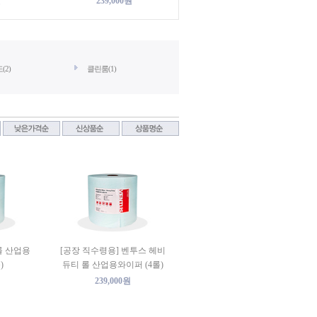
원
239,000원
2)
클린룸(1)
롤 산업용
[공장 직수령용] 벤투스 헤비
)
듀티 롤 산업용와이퍼 (4롤)
239,000원