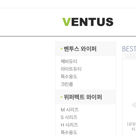
[공장
티