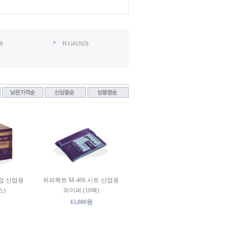
원
)
H 시리즈(3)
팝업 산업용
위퍼펙트 M-400 시트 산업용
스)
와이퍼 (10팩)
43,000원