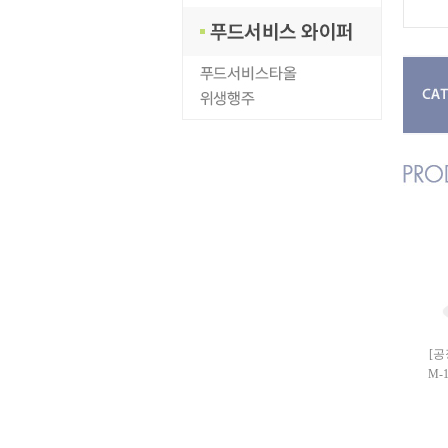
[공
M-