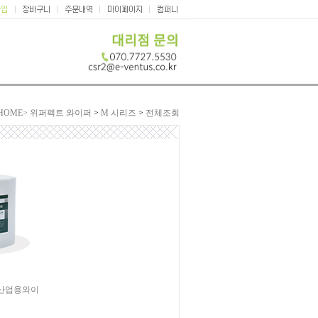
HOME>
위퍼펙트 와이퍼
>
M 시리즈
>
전체조회
롤 산업용와이