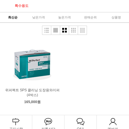
특수용도
최신순
낮은가격
높은가격
판매순위
상품명
위퍼펙트 SPS 클리닝 도장용와이퍼
(4박스)
165,000원