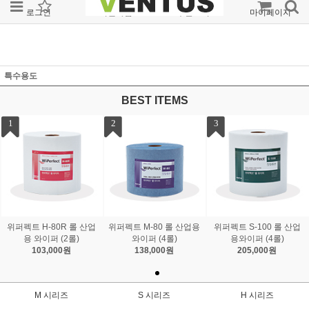
로그인
회원가입
주문조회
마이페이지
특수용도
BEST ITEMS
1
2
3
위퍼펙트 H-80R 롤 산업
위퍼펙트 M-80 롤 산업용
위퍼펙트 S-100 롤 산업
용 와이퍼 (2롤)
와이퍼 (4롤)
용와이퍼 (4롤)
103,000원
138,000원
205,000원
M 시리즈
S 시리즈
H 시리즈